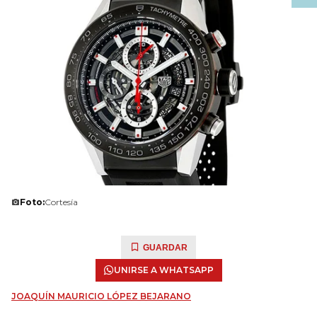
Foto:
Cortesía
GUARDAR
UNIRSE A WHATSAPP
JOAQUÍN MAURICIO LÓPEZ BEJARANO