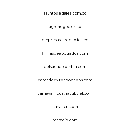
asuntoslegales.com.co
agronegocios.co
empresas.larepublica.co
firmasdeabogados.com
bolsaencolombia.com
casosdeexitoabogados.com
carnavalindustriacultural.com
canalrcn.com
rcnradio.com