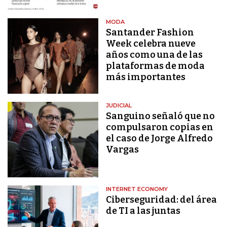
MODA
Santander Fashion
Week celebra nueve
años como una de las
plataformas de moda
más importantes
JUDICIAL
Sanguino señaló que no
compulsaron copias en
el caso de Jorge Alfredo
Vargas
INTERNET ECONOMY
Ciberseguridad: del área
de TI a las juntas