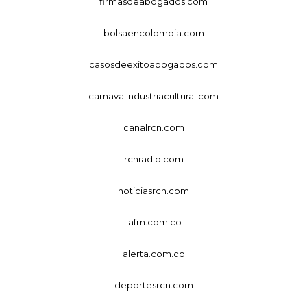
firmasdeabogados.com
bolsaencolombia.com
casosdeexitoabogados.com
carnavalindustriacultural.com
canalrcn.com
rcnradio.com
noticiasrcn.com
lafm.com.co
alerta.com.co
deportesrcn.com