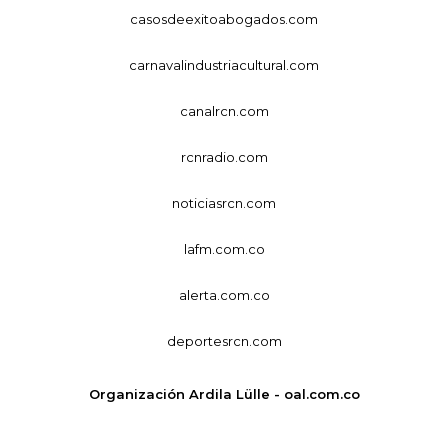
casosdeexitoabogados.com
carnavalindustriacultural.com
canalrcn.com
rcnradio.com
noticiasrcn.com
lafm.com.co
alerta.com.co
deportesrcn.com
Organización Ardila Lülle - oal.com.co