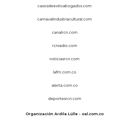
casosdeexitoabogados.com
carnavalindustriacultural.com
canalrcn.com
rcnradio.com
noticiasrcn.com
lafm.com.co
alerta.com.co
deportesrcn.com
Organización Ardila Lülle - oal.com.co