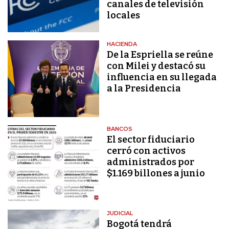
canales de televisión
locales
HACIENDA
De la Espriella se reúne
con Milei y destacó su
influencia en su llegada
a la Presidencia
BANCOS
El sector fiduciario
cerró con activos
administrados por
$1.169 billones a junio
JUDICIAL
Bogotá tendrá