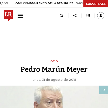
$ 408.498,97
+$ 8.753,81
+
ORO COMPRA BANCO DE LA REPÚBLICA
SUSCRÍBASE
OCIO
Pedro Marún Meyer
lunes, 31 de agosto de 2015