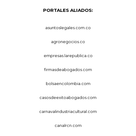
PORTALES ALIADOS:
asuntoslegales.com.co
agronegocios.co
empresas.larepublica.co
firmasdeabogados.com
bolsaencolombia.com
casosdeexitoabogados.com
carnavalindustriacultural.com
canalrcn.com