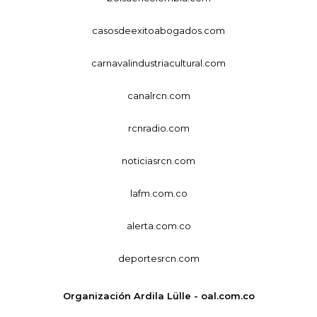
casosdeexitoabogados.com
carnavalindustriacultural.com
canalrcn.com
rcnradio.com
noticiasrcn.com
lafm.com.co
alerta.com.co
deportesrcn.com
Organización Ardila Lülle - oal.com.co