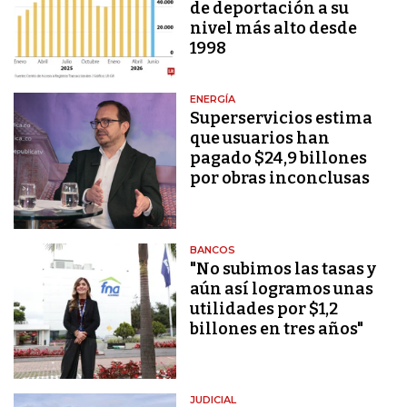
de deportación a su
nivel más alto desde
1998
ENERGÍA
Superservicios estima
que usuarios han
pagado $24,9 billones
por obras inconclusas
BANCOS
"No subimos las tasas y
aún así logramos unas
utilidades por $1,2
billones en tres años"
JUDICIAL