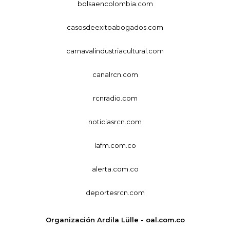
bolsaencolombia.com
casosdeexitoabogados.com
carnavalindustriacultural.com
canalrcn.com
rcnradio.com
noticiasrcn.com
lafm.com.co
alerta.com.co
deportesrcn.com
Organización Ardila Lülle - oal.com.co