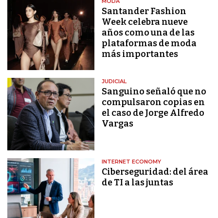
MODA
Santander Fashion
Week celebra nueve
años como una de las
plataformas de moda
más importantes
JUDICIAL
Sanguino señaló que no
compulsaron copias en
el caso de Jorge Alfredo
Vargas
INTERNET ECONOMY
Ciberseguridad: del área
de TI a las juntas