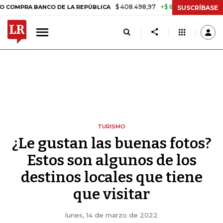
$ 408.498,97
+$ 8.753,81
+2,19%
NCO DE LA REPÚBLICA
TASA DE 
SUSCRÍBASE
TURISMO
¿Le gustan las buenas fotos?
Estos son algunos de los
destinos locales que tiene
que visitar
lunes, 14 de marzo de 2022