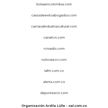
bolsaencolombia.com
casosdeexitoabogados.com
carnavalindustriacultural.com
canalrcn.com
rcnradio.com
noticiasrcn.com
lafm.com.co
alerta.com.co
deportesrcn.com
Organización Ardila Lülle - oal.com.co