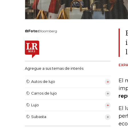
Foto:
Bloomberg
EXPA
Agregue a sus temas de interés
El 
Autos de lujo
imp
Carros de lujo
rep
Lujo
El 
per
Subasta
eco