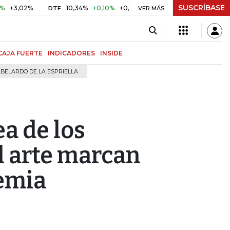
SUSCRÍBASE
2%
10,34%
+0,10%
+0,98%
$ 416,96
+$ 0,05
+0,01%
DTF
UVR
VER MÁS
CAJA FUERTE
INDICADORES
INSIDE
BELARDO DE LA ESPRIELLA
ea de los
el arte marcan
demia