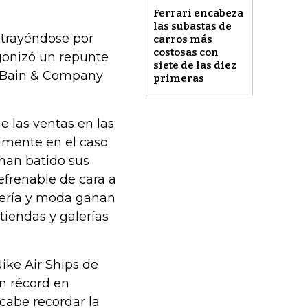
Ferrari encabeza
las subastas de
ontrayéndose por
carros más
costosas con
gonizó un repunte
siete de las diez
r Bain & Company
primeras
e las ventas en las
lmente en el caso
s han batido sus
efrenable de cara a
oyería y moda ganan
iendas y galerías
Nike Air Ships de
n récord en
cabe recordar la