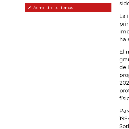
sid
Administre sus temas
La 
pri
imp
ha 
El 
gra
de 
pro
202
pro
físi
Par
198
Sot