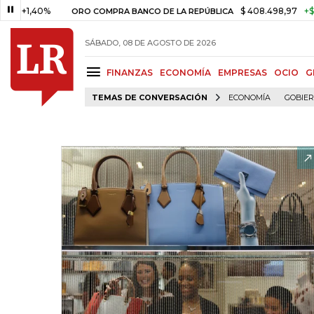
,40%
$ 408.498,97
+$ 8.753,8
ORO COMPRA BANCO DE LA REPÚBLICA
SÁBADO, 08 DE AGOSTO DE 2026
FINANZAS
ECONOMÍA
EMPRESAS
OCIO
G
TEMAS DE CONVERSACIÓN
ECONOMÍA
GOBIE