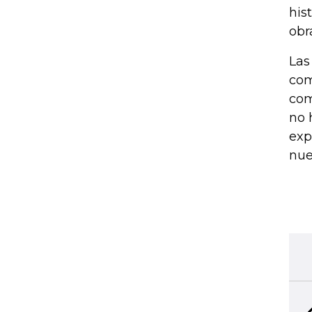
his
obr
Las
com
com
no 
exp
nue