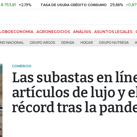
1
+2,19%
29,66%
+0,87%
+3,0
TASA DE USURA CRÉDITO CONSUMO
LOBOECONOMÍA
AGRONEGOCIOS
ANÁLISIS
ASUNTOS LEGALES
RNO NACIONAL
GRUPO ARGOS
ODINSA
HOGAR
GRUPO NUTRESA
A
COMERCIO
Las subastas en lín
artículos de lujo y 
récord tras la pan