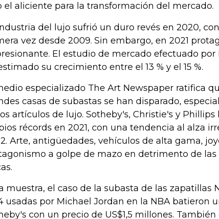
o el aliciente para la transformación del mercado.
industria del lujo sufrió un duro revés en 2020, c
mera vez desde 2009. Sin embargo, en 2021 prota
resionante. El estudio de mercado efectuado po
estimado su crecimiento entre el 13 % y el 15 %.
medio especializado The Art Newspaper ratifica qu
ndes casas de subastas se han disparado, especia
los artículos de lujo. Sotheby's, Christie's y Phillip
pios récords en 2021, con una tendencia al alza irr
2. Arte, antigüedades, vehículos de alta gama, j
tagonismo a golpe de mazo en detrimento de las t
cas.
a muestra, el caso de la subasta de las zapatillas 
4 usadas por Michael Jordan en la NBA batieron u
heby's con un precio de US$1,5 millones. También 