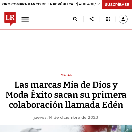
$ 408.498,97
+$ 8.753,81
+2,19%
MPRA BANCO DE LA REPÚBLICA
T
SUSCRÍBASE
MODA
Las marcas Mia de Dios y
Moda Éxito sacan su primera
colaboración llamada Edén
jueves, 14 de diciembre de 2023