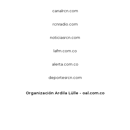
canalrcn.com
rcnradio.com
noticiasrcn.com
lafm.com.co
alerta.com.co
deportesrcn.com
Organización Ardila Lülle - oal.com.co