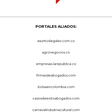
PORTALES ALIADOS:
asuntoslegales.com.co
agronegocios.co
empresas.larepublica.co
firmasdeabogados.com
bolsaencolombia.com
casosdeexitoabogados.com
carnavalindustriacultural.com