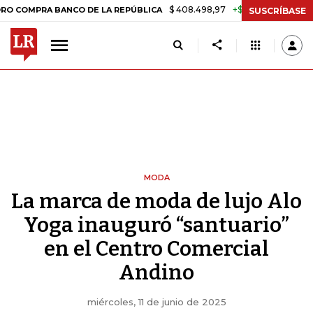
$ 408.498,97
+$ 8.753,81
+2,19%
RA BANCO DE LA REPÚBLICA
TAS
SUSCRÍBASE
MODA
La marca de moda de lujo Alo
Yoga inauguró “santuario”
en el Centro Comercial
Andino
miércoles, 11 de junio de 2025