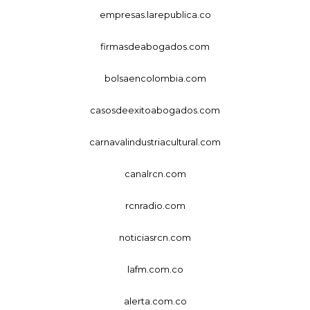
empresas.larepublica.co
firmasdeabogados.com
bolsaencolombia.com
casosdeexitoabogados.com
carnavalindustriacultural.com
canalrcn.com
rcnradio.com
noticiasrcn.com
lafm.com.co
alerta.com.co