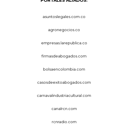
PORTALES ALIADOS:
asuntoslegales.com.co
agronegocios.co
empresas.larepublica.co
firmasdeabogados.com
bolsaencolombia.com
casosdeexitoabogados.com
carnavalindustriacultural.com
canalrcn.com
rcnradio.com