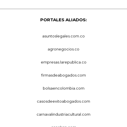
PORTALES ALIADOS:
asuntoslegales.com.co
agronegocios.co
empresas.larepublica.co
firmasdeabogados.com
bolsaencolombia.com
casosdeexitoabogados.com
carnavalindustriacultural.com