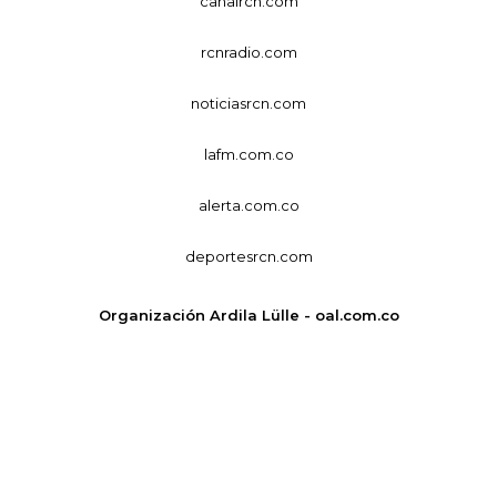
canalrcn.com
rcnradio.com
noticiasrcn.com
lafm.com.co
alerta.com.co
deportesrcn.com
Organización Ardila Lülle - oal.com.co