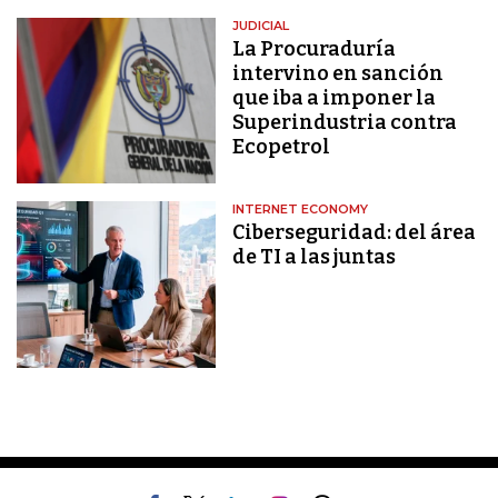
JUDICIAL
La Procuraduría
intervino en sanción
que iba a imponer la
Superindustria contra
Ecopetrol
INTERNET ECONOMY
Ciberseguridad: del área
de TI a las juntas