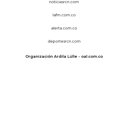
noticiasrcn.com
lafm.com.co
alerta.com.co
deportesrcn.com
Organización Ardila Lülle - oal.com.co