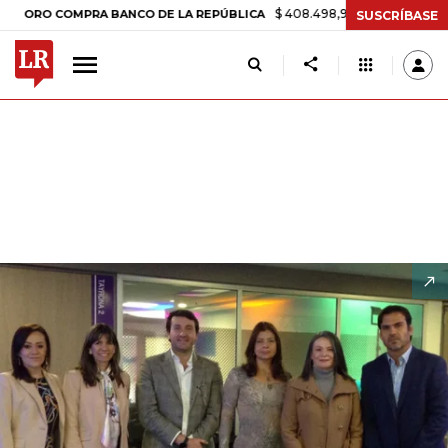
$ 408.498,97
+$ 8.753,81
+2,19%
COMPRA BANCO DE LA REPÚBLICA
SUSCRÍBASE