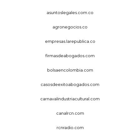
asuntoslegales.com.co
agronegocios.co
empresas.larepublica.co
firmasdeabogados.com
bolsaencolombia.com
casosdeexitoabogados.com
carnavalindustriacultural.com
canalrcn.com
rcnradio.com