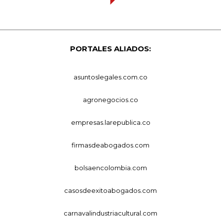
PORTALES ALIADOS:
asuntoslegales.com.co
agronegocios.co
empresas.larepublica.co
firmasdeabogados.com
bolsaencolombia.com
casosdeexitoabogados.com
carnavalindustriacultural.com