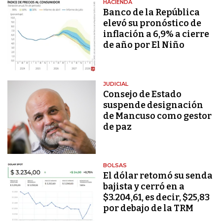
HACIENDA
Banco de la República
elevó su pronóstico de
inflación a 6,9% a cierre
de año por El Niño
JUDICIAL
Consejo de Estado
suspende designación
de Mancuso como gestor
de paz
BOLSAS
El dólar retomó su senda
bajista y cerró en a
$3.204,61, es decir, $25,83
por debajo de la TRM