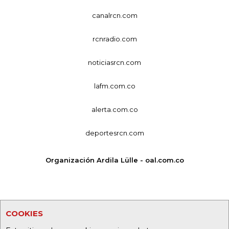
canalrcn.com
rcnradio.com
noticiasrcn.com
lafm.com.co
alerta.com.co
deportesrcn.com
Organización Ardila Lülle - oal.com.co
COOKIES