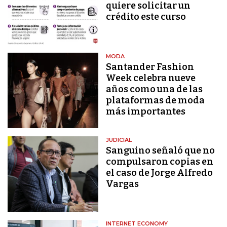
quiere solicitar un
crédito este curso
MODA
Santander Fashion
Week celebra nueve
años como una de las
plataformas de moda
más importantes
JUDICIAL
Sanguino señaló que no
compulsaron copias en
el caso de Jorge Alfredo
Vargas
INTERNET ECONOMY