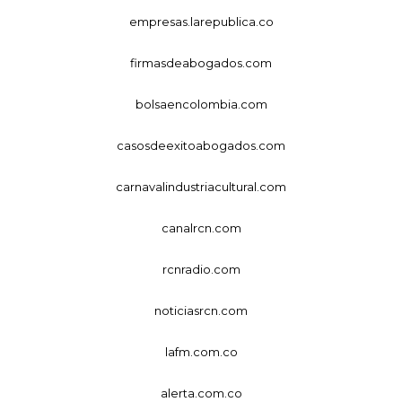
empresas.larepublica.co
firmasdeabogados.com
bolsaencolombia.com
casosdeexitoabogados.com
carnavalindustriacultural.com
canalrcn.com
rcnradio.com
noticiasrcn.com
lafm.com.co
alerta.com.co