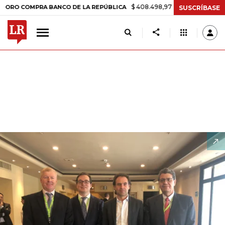
$ 408.498,97
+$ 8.753,81
+2,19%
COMPRA BANCO DE LA REPÚBLICA
SUSCRÍBASE