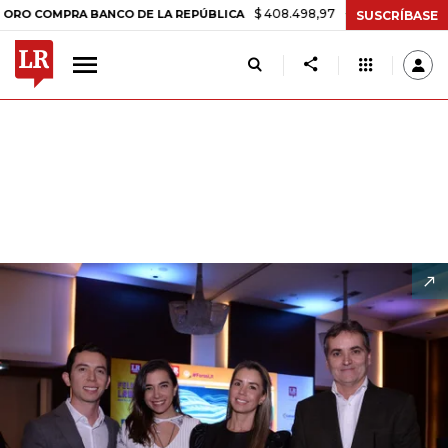
$ 408.498,97
+$ 8.753,81
+2,19%
A BANCO DE LA REPÚBLICA
TASA
SUSCRÍBASE