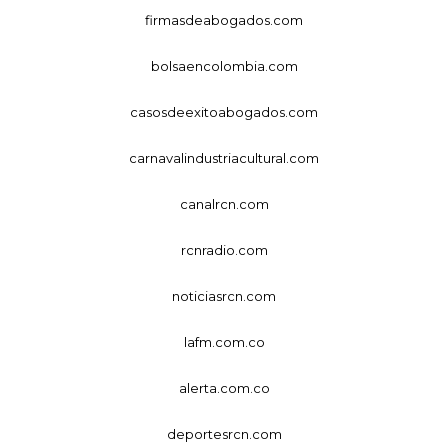
firmasdeabogados.com
bolsaencolombia.com
casosdeexitoabogados.com
carnavalindustriacultural.com
canalrcn.com
rcnradio.com
noticiasrcn.com
lafm.com.co
alerta.com.co
deportesrcn.com