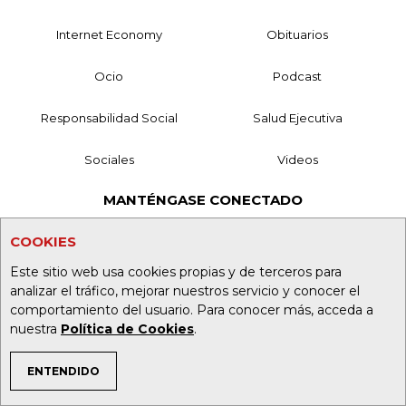
Internet Economy
Obituarios
Ocio
Podcast
Responsabilidad Social
Salud Ejecutiva
Sociales
Videos
MANTÉNGASE CONECTADO
Mesa de Generación de Contenidos
COOKIES
Este sitio web usa cookies propias y de terceros para
Nuestros Productos
analizar el tráfico, mejorar nuestros servicio y conocer el
comportamiento del usuario. Para conocer más, acceda a
Contáctenos
nuestra
Política de Cookies
.
Aviso de privacidad
ENTENDIDO
TEMAS DE INTERÉS
Términos y Condiciones