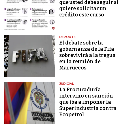
que usted debe seguir si
quiere solicitar un
crédito este curso
DEPORTE
El debate sobre la
gobernanza de la Fifa
sobrevivirá a la tregua
en la reunión de
Marruecos
JUDICIAL
La Procuraduría
intervino en sanción
que iba a imponer la
Superindustria contra
Ecopetrol