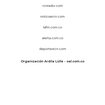
rcnradio.com
noticiasrcn.com
lafm.com.co
alerta.com.co
deportesrcn.com
Organización Ardila Lülle - oal.com.co