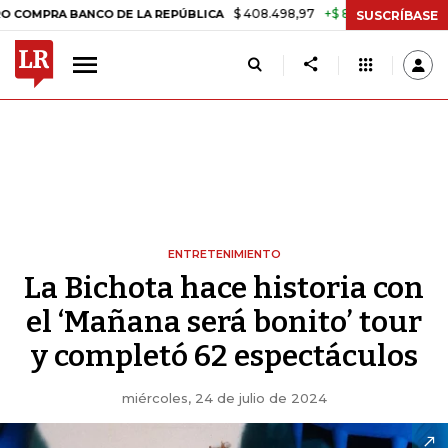
$ 408.498,97
+$ 8.753,81
+2,19%
 BANCO DE LA REPÚBLICA
TASA 
SUSCRÍBASE
ENTRETENIMIENTO
La Bichota hace historia con
el ‘Mañana será bonito’ tour
y completó 62 espectáculos
miércoles, 24 de julio de 2024