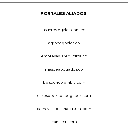
PORTALES ALIADOS:
asuntoslegales.com.co
agronegocios.co
empresas.larepublica.co
firmasdeabogados.com
bolsaencolombia.com
casosdeexitoabogados.com
carnavalindustriacultural.com
canalrcn.com