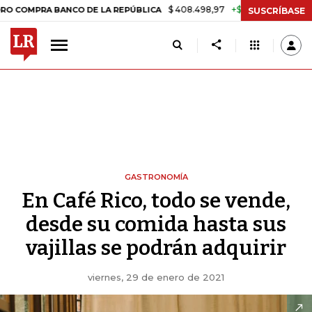
$ 408.498,97
+$ 8.753,81
+2,19%
RA BANCO DE LA REPÚBLICA
TAS
SUSCRÍBASE
GASTRONOMÍA
En Café Rico, todo se vende,
desde su comida hasta sus
vajillas se podrán adquirir
viernes, 29 de enero de 2021