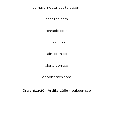
carnavalindustriacultural.com
canalrcn.com
rcnradio.com
noticiasrcn.com
lafm.com.co
alerta.com.co
deportesrcn.com
Organización Ardila Lülle - oal.com.co