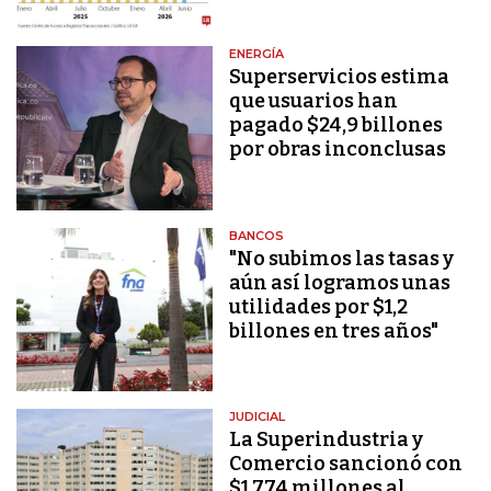
ENERGÍA
Superservicios estima
que usuarios han
pagado $24,9 billones
por obras inconclusas
BANCOS
"No subimos las tasas y
aún así logramos unas
utilidades por $1,2
billones en tres años"
JUDICIAL
La Superindustria y
Comercio sancionó con
$1.774 millones al