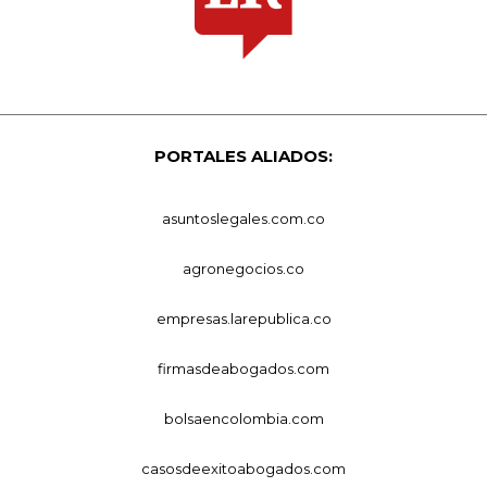
PORTALES ALIADOS:
asuntoslegales.com.co
agronegocios.co
empresas.larepublica.co
firmasdeabogados.com
bolsaencolombia.com
casosdeexitoabogados.com