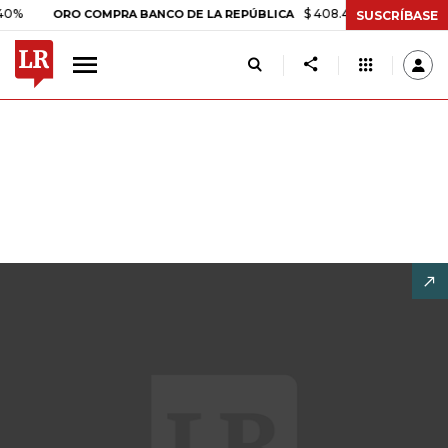
$ 408.498,97
+$ 8.753,81
+2
ORO COMPRA BANCO DE LA REPÚBLICA
SUSCRÍBASE