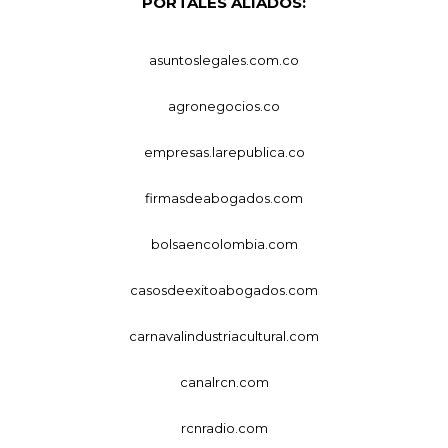
PORTALES ALIADOS:
asuntoslegales.com.co
agronegocios.co
empresas.larepublica.co
firmasdeabogados.com
bolsaencolombia.com
casosdeexitoabogados.com
carnavalindustriacultural.com
canalrcn.com
rcnradio.com