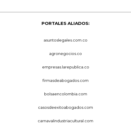
PORTALES ALIADOS:
asuntoslegales.com.co
agronegocios.co
empresas.larepublica.co
firmasdeabogados.com
bolsaencolombia.com
casosdeexitoabogados.com
carnavalindustriacultural.com