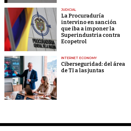
JUDICIAL
La Procuraduría
intervino en sanción
que iba a imponer la
Superindustria contra
Ecopetrol
INTERNET ECONOMY
Ciberseguridad: del área
de TI a las juntas