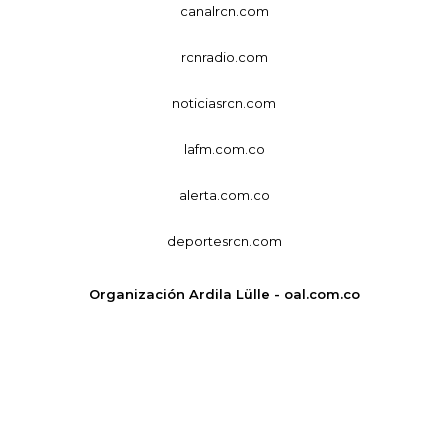
canalrcn.com
rcnradio.com
noticiasrcn.com
lafm.com.co
alerta.com.co
deportesrcn.com
Organización Ardila Lülle - oal.com.co