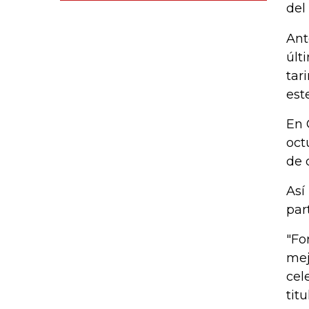
del
Ant
últ
tar
est
En 
oct
de 
Así
par
"Fo
mej
cel
tit