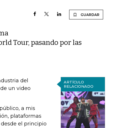
GUARDAR
ima
ld Tour, pasando por las
dustria del
ARTÍCULO
RELACIONADO
s de un video
público, a mis
sión, plataformas
 desde el principio