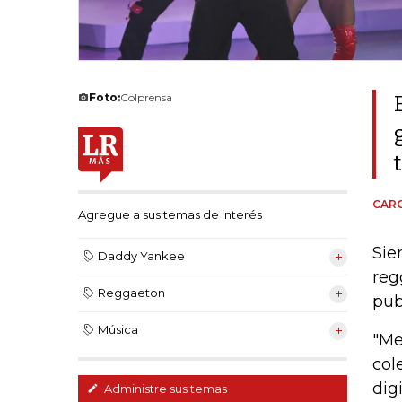
Foto:
Colprensa
CARO
Agregue a sus temas de interés
Sie
Daddy Yankee
reg
Reggaeton
pub
Música
"Me
col
dig
Administre sus temas