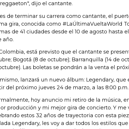
 reggaeton", dijo el cantante.
es de terminar su carrera como cantante, el puer
ima gira, conocida como #LaÚltimaVueltaWorld To
imas de 41 ciudades desde el 10 de agosto hasta e
e año.
Colombia, está previsto que el cantante se present
ubre; Bogotá (8 de octubre); Barranquilla (14 de oct
octubre). Las boletas se pondrán a la venta el pró
 mismo, lanzará un nuevo álbum: Legendary, que e
tir del próximo jueves 24 de marzo, a las 8:00 p.m.
rmalmente, hoy anuncio mi retiro de la música, e
or producción y mi mejor gira de concierto. Y me 
ebrando estos 32 años de trayectoria con esta pie
ulada Legendary, les voy a dar todos los estilos qu