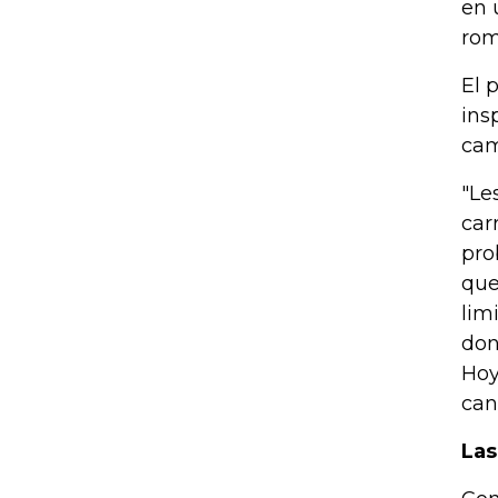
en 
rom
El 
ins
cam
"Le
car
pro
que
lim
don
Hoy
can
Las