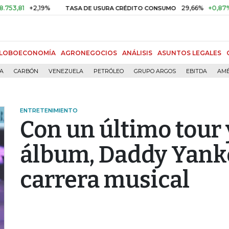
+2,19%
29,66%
+0,87%
+3,02
TASA DE USURA CRÉDITO CONSUMO
LOBOECONOMÍA
AGRONEGOCIOS
ANÁLISIS
ASUNTOS LEGALES
ÍA
CARBÓN
VENEZUELA
PETRÓLEO
GRUPO ARGOS
EBITDA
AMÉ
ENTRETENIMIENTO
Con un último tour
álbum, Daddy Yanke
carrera musical