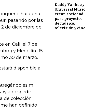
Daddy Yankee y
Universal Music
toriqueño hará una
crean sociedad
para proyectos
ur, pasando por las
de música,
l 2 de diciembre de
televisión y cine
e en Cali, el 7 de
ubre) y Medellín (15
ximo 30 de marzo.
stará disponible a
ntregándoles mi
voy a despedir
za de colección
e me han definido