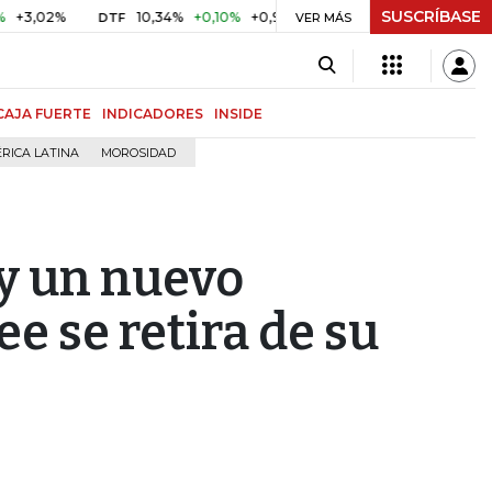
SUSCRÍBASE
%
10,34%
+0,10%
+0,98%
$ 416,86
+$ 0,05
+0,01%
DTF
UVR
VER MÁS
CAJA FUERTE
INDICADORES
INSIDE
RICA LATINA
MOROSIDAD
 y un nuevo
e se retira de su