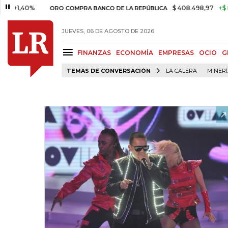
0%
$ 408.498,97
+$ 8.753,81
ORO COMPRA BANCO DE LA REPÚBLICA
JUEVES, 06 DE AGOSTO DE 2026
FINANZAS
ECONOMÍA
EMPRESAS
OCIO
G
TEMAS DE CONVERSACIÓN
LA CALERA
MINER