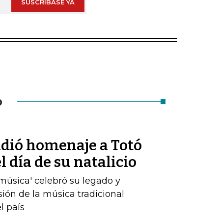
SUSCRÍBASE YA
O
ndió homenaje a Totó
 día de su natalicio
a música' celebró su legado y
sión de la música tradicional
l país