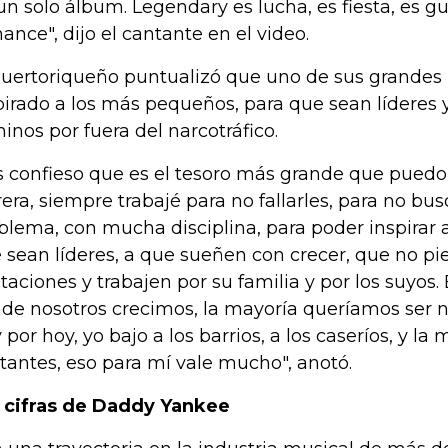
un solo álbum. Legendary es lucha, es fiesta, es gue
ance", dijo el cantante en el video.
puertoriqueño puntualizó que uno de sus grandes 
pirado a los más pequeños, para que sean líderes
inos por fuera del narcotráfico.
s confieso que es el tesoro más grande que puedo
rera, siempre trabajé para no fallarles, para no b
blema, con mucha disciplina, para poder inspirar a
 sean líderes, a que sueñen con crecer, que no p
itaciones y trabajen por su familia y por los suyos. 
de nosotros crecimos, la mayoría queríamos ser na
 por hoy, yo bajo a los barrios, a los caseríos, y la
tantes, eso para mí vale mucho", anotó.
 cifras de Daddy Yankee