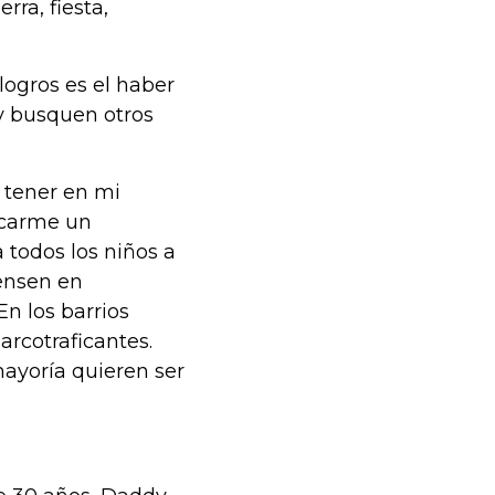
rra, fiesta,
logros es el haber
 y busquen otros
 tener en mi
uscarme un
 todos los niños a
iensen en
En los barrios
rcotraficantes.
 mayoría quieren ser