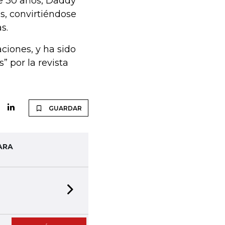
de 30 años, Daddy
s, convirtiéndose
s.
iones, y ha sido
 por la revista
GUARDAR
ARA
Next slide