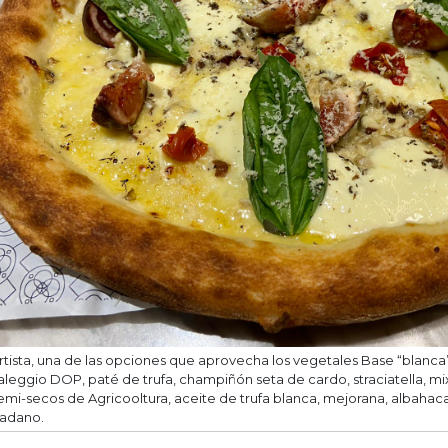
rtista, una de las opciones que aprovecha los vegetales Base “blanca”,
aleggio DOP, paté de trufa, champiñón seta de cardo, straciatella, m
emi-secos de Agricooltura, aceite de trufa blanca, mejorana, albaha
adano.