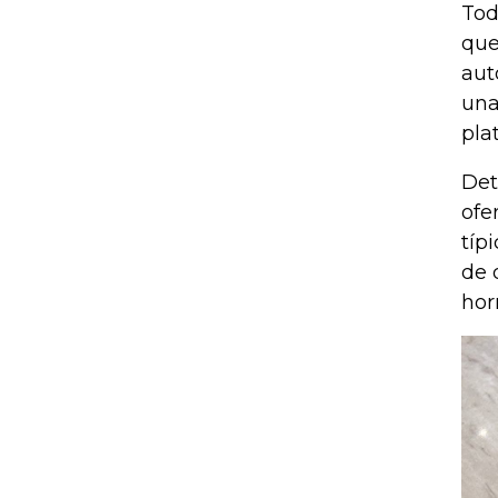
Tod
que
aut
una
pla
Det
ofe
típ
de 
hor