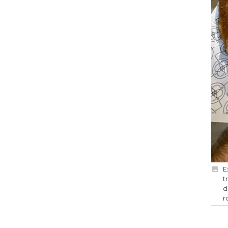
E
t
d
r