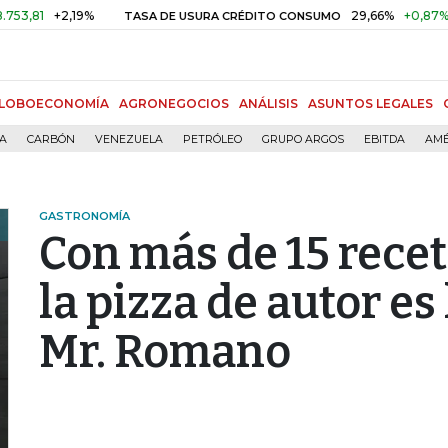
19%
29,66%
+0,87%
+3,02%
TASA DE USURA CRÉDITO CONSUMO
LOBOECONOMÍA
AGRONEGOCIOS
ANÁLISIS
ASUNTOS LEGALES
ÍA
CARBÓN
VENEZUELA
PETRÓLEO
GRUPO ARGOS
EBITDA
AMÉ
GASTRONOMÍA
Con más de 15 recet
la pizza de autor es
Mr. Romano