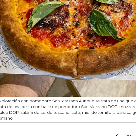
xploración con pomodoro San Marzano Aunque se trata de una que es
rata de una pizza con base de pomodoro San Marzano DOP, mozzarela 
ulce DOP, salami de cerdo toscano, café, miel de tomillo, albahaca 
omano.