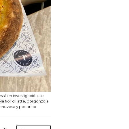
tá en investigación, se
fior di latte, gorgonzola
genovesa y pecorino