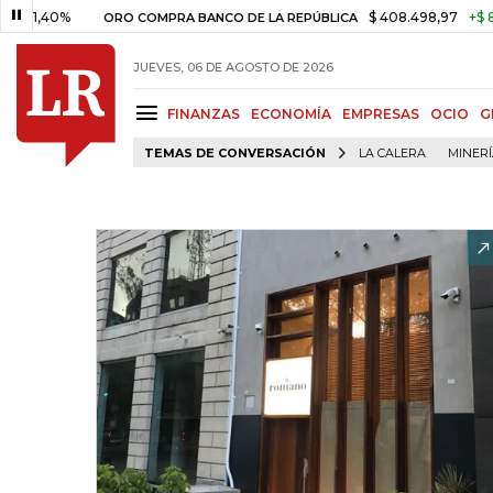
$ 408.498,97
+$ 8.753,81
+2,
ORO COMPRA BANCO DE LA REPÚBLICA
JUEVES, 06 DE AGOSTO DE 2026
FINANZAS
ECONOMÍA
EMPRESAS
OCIO
G
TEMAS DE CONVERSACIÓN
LA CALERA
MINER