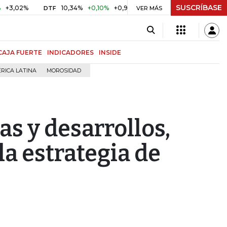
SUSCRÍBASE
10,34%
+0,10%
+0,98%
$ 416,86
+$ 0,05
+0,01%
DTF
UVR
VER MÁS
B
CAJA FUERTE
INDICADORES
INSIDE
RICA LATINA
MOROSIDAD
as y desarrollos,
 la estrategia de