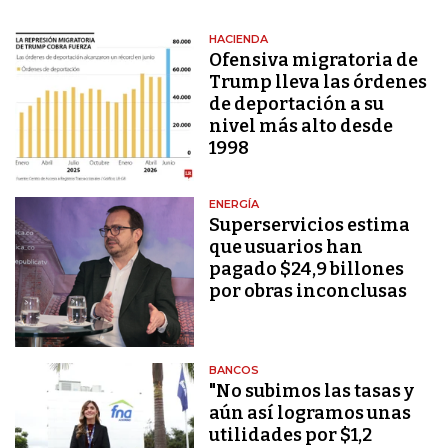
HACIENDA
Ofensiva migratoria de
Trump lleva las órdenes
de deportación a su
nivel más alto desde
1998
ENERGÍA
Superservicios estima
que usuarios han
pagado $24,9 billones
por obras inconclusas
BANCOS
"No subimos las tasas y
aún así logramos unas
utilidades por $1,2