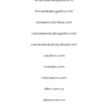
firmasdeabogados.com
bolsaencolombia.com
casosdeexitoabogados.com
carnavalindustriacultural.com
canalrcn.com
rcnradio.com
noticiasrcn.com
lafm.com.co
alerta.com.co