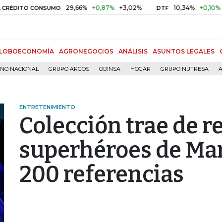
29,66%
+0,87%
+3,02%
10,34%
+0,10%
+0,98
TO CONSUMO
DTF
LOBOECONOMÍA
AGRONEGOCIOS
ANÁLISIS
ASUNTOS LEGALES
RNO NACIONAL
GRUPO ARGOS
ODINSA
HOGAR
GRUPO NUTRESA
A
ENTRETENIMIENTO
Colección trae de r
superhéroes de Mar
200 referencias