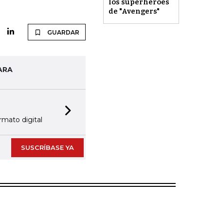
los superhéroes
de "Avengers"
GUARDAR
ARA
Next slide
rmato digital
SUSCRÍBASE YA