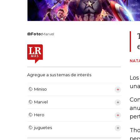
Foto:
Marvel
NAT
Agregue a sus temas de interés
Los
una
Miniso
Com
Marvel
anu
Hero
per
juguetes
Tho
per