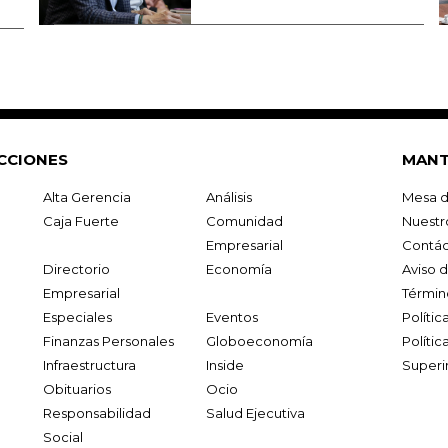
CCIONES
MANT
Alta Gerencia
Análisis
Mesa d
Caja Fuerte
Comunidad
Nuestr
Empresarial
Contác
Directorio
Economía
Aviso 
Empresarial
Términ
Especiales
Eventos
Políti
Finanzas Personales
Globoeconomía
Polític
Infraestructura
Inside
Superi
Obituarios
Ocio
Responsabilidad
Salud Ejecutiva
Social