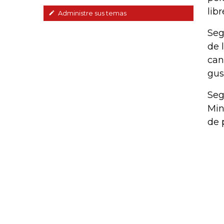
lib
Administre sus temas
Seg
de 
can
gus
Seg
Min
de 