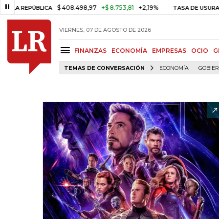
$ 408.498,97
+$ 8.753,81
+2,19%
REPÚBLICA
TASA DE USURA CRÉDI
VIERNES, 07 DE AGOSTO DE 2026
FINANZAS
ECONOMÍA
EMPRESAS
OCIO
G
TEMAS DE CONVERSACIÓN
ECONOMÍA
GOBIE