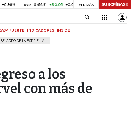
SUSCRÍBASE
%
$ 416,91
+$ 0,05
+0,01%
US$ 64.442,80
-US$ 5
UVR
BITCOIN
VER MÁS
CAJA FUERTE
INDICADORES
INSIDE
BELARDO DE LA ESPRIELLA
egreso a los
vel con más de