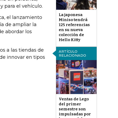
 y para el vehículo.
La japonesa
a, el lanzamiento
Miniso tendrá
ía de ampliar la
125 referencias
en su nueva
e abordar los
colección de
Hello Kitty
s a las tiendas de
ARTÍCULO
RELACIONADO
de innovar en tipos
Ventas de Lego
del primer
semestre son
impulsadas por