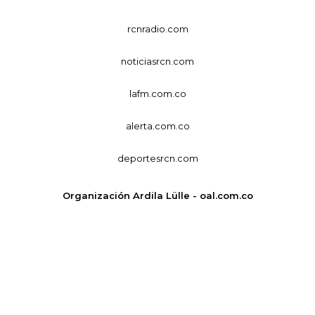
rcnradio.com
noticiasrcn.com
lafm.com.co
alerta.com.co
deportesrcn.com
Organización Ardila Lülle - oal.com.co