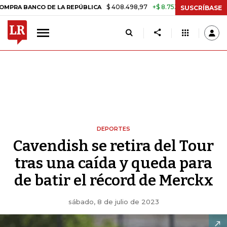
$ 408.498,97
+$ 8.753,81
+2,19%
ANCO DE LA REPÚBLICA
TASA D
SUSCRÍBASE
DEPORTES
Cavendish se retira del Tour
tras una caída y queda para
de batir el récord de Merckx
sábado, 8 de julio de 2023