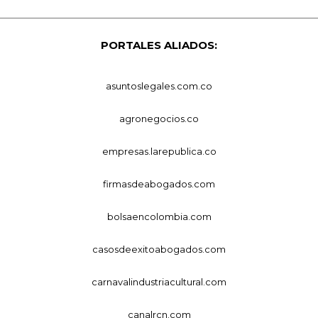
PORTALES ALIADOS:
asuntoslegales.com.co
agronegocios.co
empresas.larepublica.co
firmasdeabogados.com
bolsaencolombia.com
casosdeexitoabogados.com
carnavalindustriacultural.com
canalrcn.com