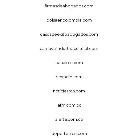
firmasdeabogados.com
bolsaencolombia.com
casosdeexitoabogados.com
carnavalindustriacultural.com
canalrcn.com
rcnradio.com
noticiasrcn.com
lafm.com.co
alerta.com.co
deportesrcn.com