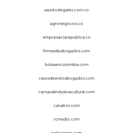
asuntoslegales.com.co
agronegocios.co
empresas.larepublica.co
firmasdeabogados.com
bolsaencolombia.com
casosdeexitoabogados.com
carnavalindustriacultural.com
canalrcn.com
rcnradio.com
noticiasrcn.com