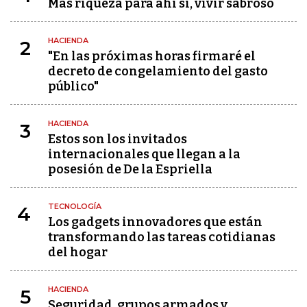
Más riqueza para ahí sí, vivir sabroso
HACIENDA
2
"En las próximas horas firmaré el
decreto de congelamiento del gasto
público"
HACIENDA
3
Estos son los invitados
internacionales que llegan a la
posesión de De la Espriella
TECNOLOGÍA
4
Los gadgets innovadores que están
transformando las tareas cotidianas
del hogar
HACIENDA
5
Seguridad, grupos armados y