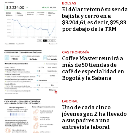
BOLSAS
El dólar retomó su senda
bajista y cerró en a
$3.204,61, es decir, $25,83
por debajo de la TRM
GASTRONOMÍA
Coffee Master reunirá a
más de 50 tiendas de
café de especialidad en
Bogotá y la Sabana
LABORAL
Uno de cada cinco
jóvenes gen Z ha llevado
a sus padres a una
entrevista laboral