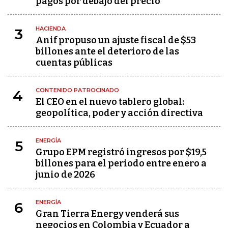
pagos por debajo del precio
HACIENDA
3
Anif propuso un ajuste fiscal de $53
billones ante el deterioro de las
cuentas públicas
CONTENIDO PATROCINADO
4
El CEO en el nuevo tablero global:
geopolítica, poder y acción directiva
ENERGÍA
5
Grupo EPM registró ingresos por $19,5
billones para el periodo entre enero a
junio de 2026
ENERGÍA
6
Gran Tierra Energy venderá sus
negocios en Colombia y Ecuador a