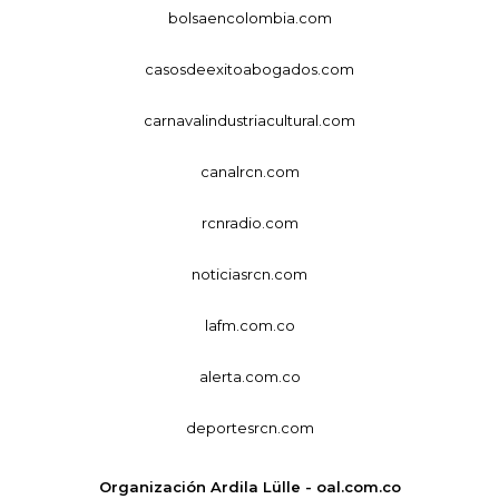
bolsaencolombia.com
casosdeexitoabogados.com
carnavalindustriacultural.com
canalrcn.com
rcnradio.com
noticiasrcn.com
lafm.com.co
alerta.com.co
deportesrcn.com
Organización Ardila Lülle - oal.com.co