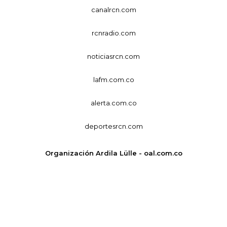
canalrcn.com
rcnradio.com
noticiasrcn.com
lafm.com.co
alerta.com.co
deportesrcn.com
Organización Ardila Lülle - oal.com.co