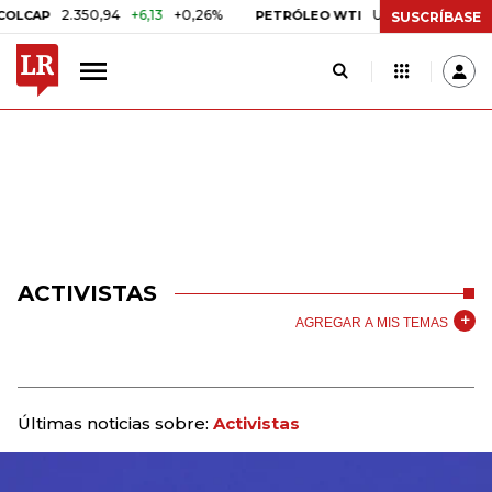
2.350,94
+6,13
+0,26%
US$ 78,01
US$ 2,92
+3
AP
PETRÓLEO WTI
SUSCRÍBASE
ACTIVISTAS
AGREGAR A MIS TEMAS
Últimas noticias sobre:
Activistas