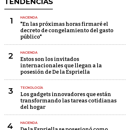
TENDENCIAS
HACIENDA
1
"En las próximas horas firmaré el
decreto de congelamiento del gasto
público"
HACIENDA
2
Estos son los invitados
internacionales que llegan a la
posesión de De la Espriella
TECNOLOGÍA
3
Los gadgets innovadores que están
transformando las tareas cotidianas
del hogar
HACIENDA
4
De la Espriella se posesionó como