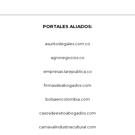
PORTALES ALIADOS:
asuntoslegales.com.co
agronegocios.co
empresas.larepublica.co
firmasdeabogados.com
bolsaencolombia.com
casosdeexitoabogados.com
carnavalindustriacultural.com