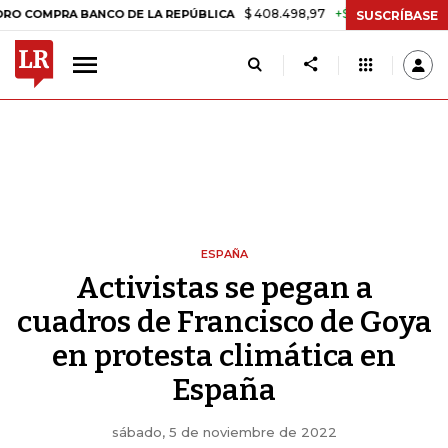
$ 408.498,97
+$ 8.753,81
+2,19%
PRA BANCO DE LA REPÚBLICA
TA
SUSCRÍBASE
ESPAÑA
Activistas se pegan a
cuadros de Francisco de Goya
en protesta climática en
España
sábado, 5 de noviembre de 2022