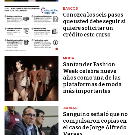
BANCOS
Conozca los seis pasos
que usted debe seguir si
quiere solicitar un
crédito este curso
MODA
Santander Fashion
Week celebra nueve
años como una de las
plataformas de moda
más importantes
JUDICIAL
Sanguino señaló que no
compulsaron copias en
el caso de Jorge Alfredo
Vargas