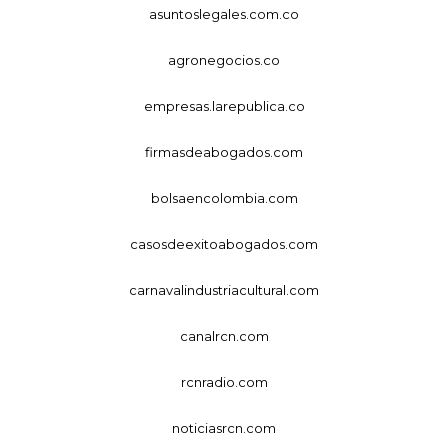
asuntoslegales.com.co
agronegocios.co
empresas.larepublica.co
firmasdeabogados.com
bolsaencolombia.com
casosdeexitoabogados.com
carnavalindustriacultural.com
canalrcn.com
rcnradio.com
noticiasrcn.com