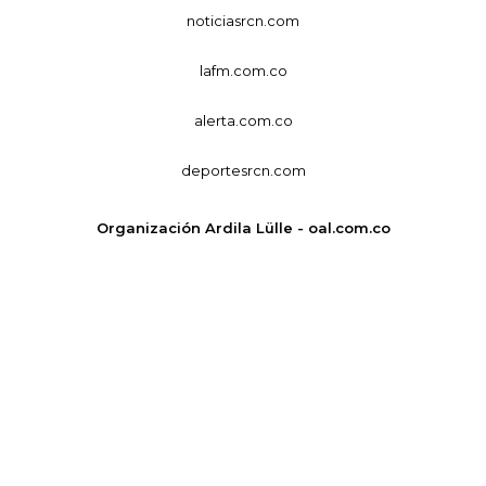
noticiasrcn.com
lafm.com.co
alerta.com.co
deportesrcn.com
Organización Ardila Lülle - oal.com.co