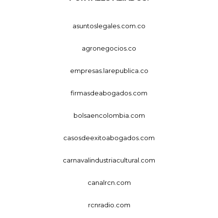
asuntoslegales.com.co
agronegocios.co
empresas.larepublica.co
firmasdeabogados.com
bolsaencolombia.com
casosdeexitoabogados.com
carnavalindustriacultural.com
canalrcn.com
rcnradio.com