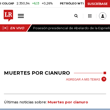
2.350,94
+6,13
+0,26%
US$ 78,01
US$ 2,92
OLCAP
PETRÓLEO WTI
SUSCRÍBASE
EN VIVO
Posesión presidencial de Abelardo de la Espriell
MUERTES POR CIANURO
AGREGAR A MIS TEMAS
Últimas noticias sobre:
Muertes por cianuro