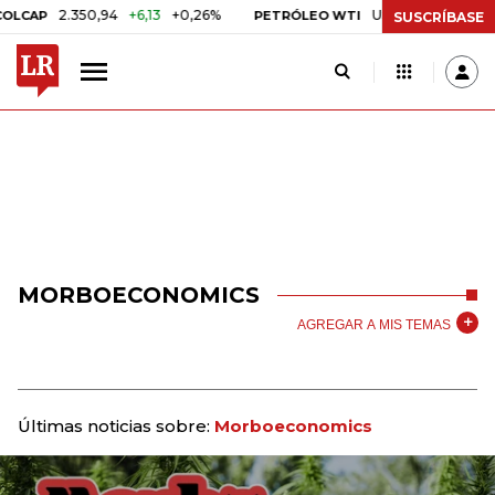
2.350,94
+6,13
+0,26%
US$ 78,01
US$ 2,92
+
AP
PETRÓLEO WTI
SUSCRÍBASE
MORBOECONOMICS
AGREGAR A MIS TEMAS
Últimas noticias sobre:
Morboeconomics