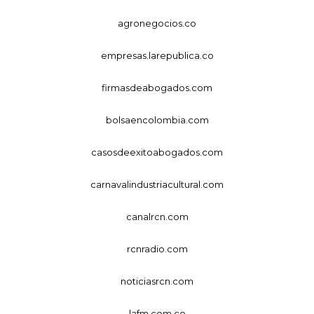
agronegocios.co
empresas.larepublica.co
firmasdeabogados.com
bolsaencolombia.com
casosdeexitoabogados.com
carnavalindustriacultural.com
canalrcn.com
rcnradio.com
noticiasrcn.com
lafm.com.co