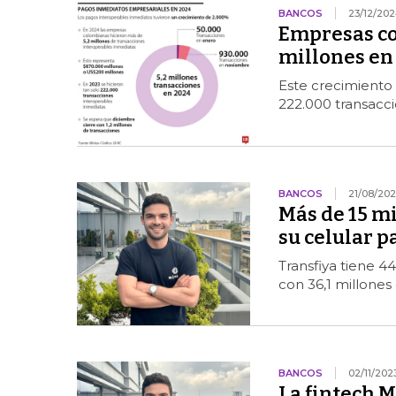
BANCOS
23/12/20
Empresas co
millones en
Este crecimiento 
222.000 transacci
BANCOS
21/08/20
Más de 15 m
su celular p
Transfiya tiene 4
con 36,1 millone
BANCOS
02/11/202
La fintech M