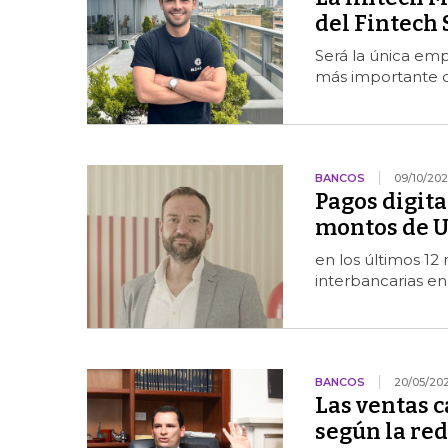
del Fintech
Será la única em
más importante de
BANCOS
09/10/202
Pagos digit
montos de U
en los últimos 1
interbancarias en 
BANCOS
20/05/20
Las ventas 
según la re