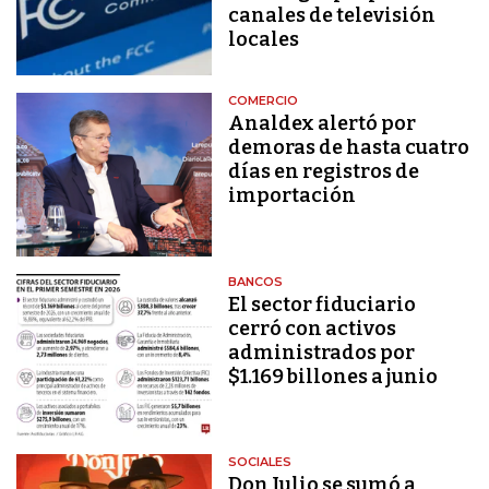
canales de televisión
locales
COMERCIO
Analdex alertó por
demoras de hasta cuatro
días en registros de
importación
BANCOS
El sector fiduciario
cerró con activos
administrados por
$1.169 billones a junio
SOCIALES
Don Julio se sumó a