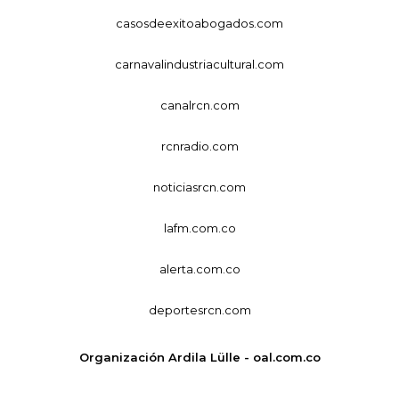
casosdeexitoabogados.com
carnavalindustriacultural.com
canalrcn.com
rcnradio.com
noticiasrcn.com
lafm.com.co
alerta.com.co
deportesrcn.com
Organización Ardila Lülle - oal.com.co