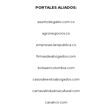
PORTALES ALIADOS:
asuntoslegales.com.co
agronegocios.co
empresas.larepublica.co
firmasdeabogados.com
bolsaencolombia.com
casosdeexitoabogados.com
carnavalindustriacultural.com
canalrcn.com