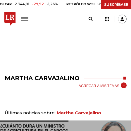
2.344,81
-29,92
-1,26%
US$ 75,09
-US$ 0,24
AP
PETRÓLEO WTI
SUSCRÍBASE
MARTHA CARVAJALINO
AGREGAR A MIS TEMAS
Últimas noticias sobre:
Martha Carvajalino