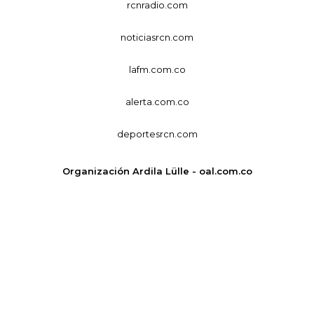
rcnradio.com
noticiasrcn.com
lafm.com.co
alerta.com.co
deportesrcn.com
Organización Ardila Lülle - oal.com.co