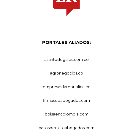
PORTALES ALIADOS:
asuntoslegales.com.co
agronegocios.co
empresas.larepublica.co
firmasdeabogados.com
bolsaencolombia.com
casosdeexitoabogados.com