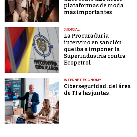
plataformas de moda
más importantes
JUDICIAL
La Procuraduría
intervino en sanción
que iba a imponer la
Superindustria contra
Ecopetrol
INTERNET ECONOMY
Ciberseguridad: del área
de TI a las juntas