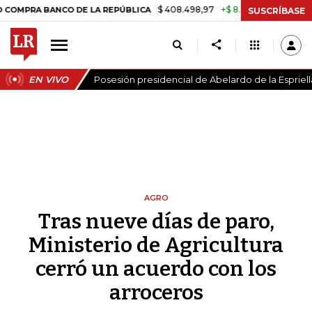
$ 408.498,97
+$ 8.753,81
+2,19%
BANCO DE LA REPÚBLICA
TASA D
SUSCRÍBASE
EN VIVO
Posesión presidencial de Abelardo de la Espriell
AGRO
Tras nueve días de paro,
Ministerio de Agricultura
cerró un acuerdo con los
arroceros