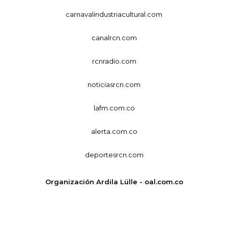
carnavalindustriacultural.com
canalrcn.com
rcnradio.com
noticiasrcn.com
lafm.com.co
alerta.com.co
deportesrcn.com
Organización Ardila Lülle - oal.com.co