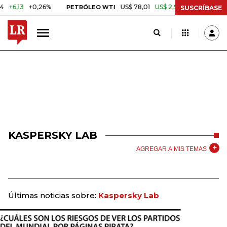
6,13
+0,26%
US$ 78,01
US$ 2,92
+3,89%
PETRÓLEO WTI
CAFÉ
SUSCRÍBASE
KASPERSKY LAB
AGREGAR A MIS TEMAS
Últimas noticias sobre:
Kaspersky Lab