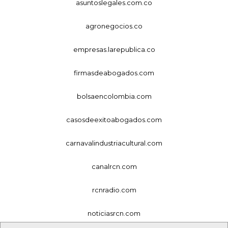
asuntoslegales.com.co
agronegocios.co
empresas.larepublica.co
firmasdeabogados.com
bolsaencolombia.com
casosdeexitoabogados.com
carnavalindustriacultural.com
canalrcn.com
rcnradio.com
noticiasrcn.com