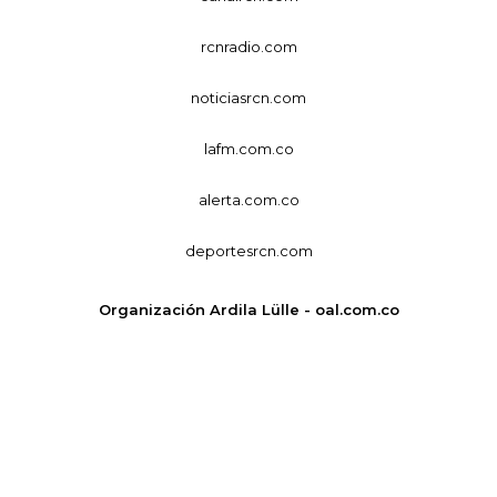
rcnradio.com
noticiasrcn.com
lafm.com.co
alerta.com.co
deportesrcn.com
Organización Ardila Lülle - oal.com.co