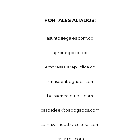
PORTALES ALIADOS:
asuntoslegales.com.co
agronegocios.co
empresas.larepublica.co
firmasdeabogados.com
bolsaencolombia.com
casosdeexitoabogados.com
carnavalindustriacultural.com
canalrcn.com