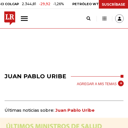
2.344,81
-29,92
-1,26%
US$ 75,09
-US$ 0,
OLCAP
PETRÓLEO WTI
SUSCRÍBASE
JUAN PABLO URIBE
AGREGAR A MIS TEMAS
Últimas noticias sobre:
Juan Pablo Uribe