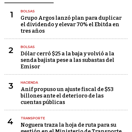
BOLSAS
1
Grupo Argos lanzó plan para duplicar
el dividendo y elevar 70% el Ebitda en
tres años
BOLSAS
2
Dólar cerró $25 a la baja y volvió a la
senda bajista pese a las subastas del
Emisor
HACIENDA
3
Anif propuso un ajuste fiscal de $53
billones ante el deterioro de las
cuentas públicas
TRANSPORTE
4
Noguera traza la hoja de ruta para su
gestión en el Ministerio de Transporte