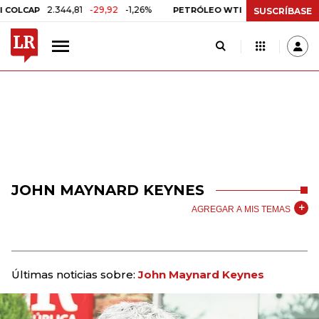
2.344,81
-29,92
-1,26%
US$ 75,09
-US$ 0,24
CAP
PETRÓLEO WTI
SUSCRÍBASE
JOHN MAYNARD KEYNES
AGREGAR A MIS TEMAS
Últimas noticias sobre:
John Maynard Keynes