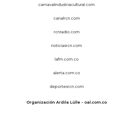
carnavalindustriacultural.com
canalrcn.com
rcnradio.com
noticiasrcn.com
lafm.com.co
alerta.com.co
deportesrcn.com
Organización Ardila Lülle - oal.com.co