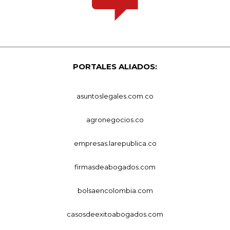
PORTALES ALIADOS:
asuntoslegales.com.co
agronegocios.co
empresas.larepublica.co
firmasdeabogados.com
bolsaencolombia.com
casosdeexitoabogados.com