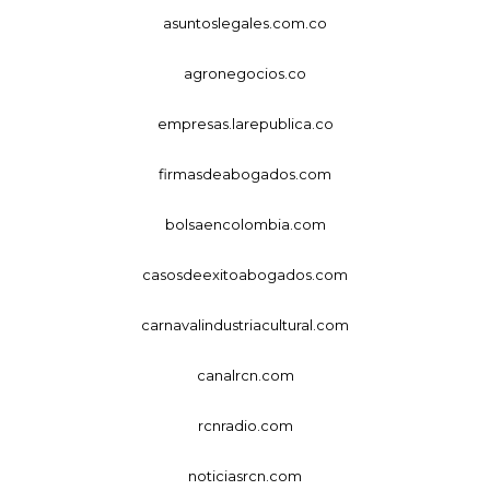
asuntoslegales.com.co
agronegocios.co
empresas.larepublica.co
firmasdeabogados.com
bolsaencolombia.com
casosdeexitoabogados.com
carnavalindustriacultural.com
canalrcn.com
rcnradio.com
noticiasrcn.com