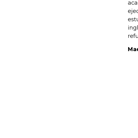
aca
eje
est
ing
ref
Mae