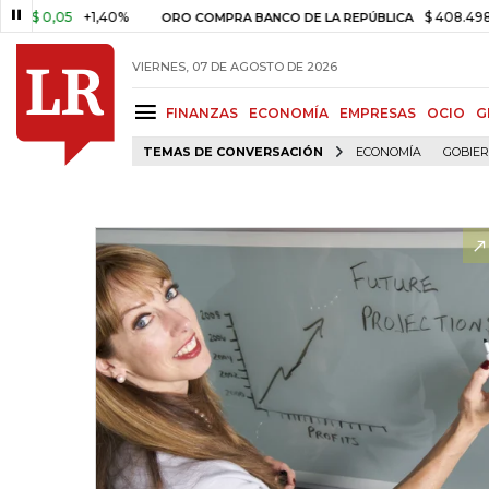
,05
+1,40%
$ 408.498,97
+$ 
ORO COMPRA BANCO DE LA REPÚBLICA
VIERNES, 07 DE AGOSTO DE 2026
FINANZAS
ECONOMÍA
EMPRESAS
OCIO
G
TEMAS DE CONVERSACIÓN
ECONOMÍA
GOBIE