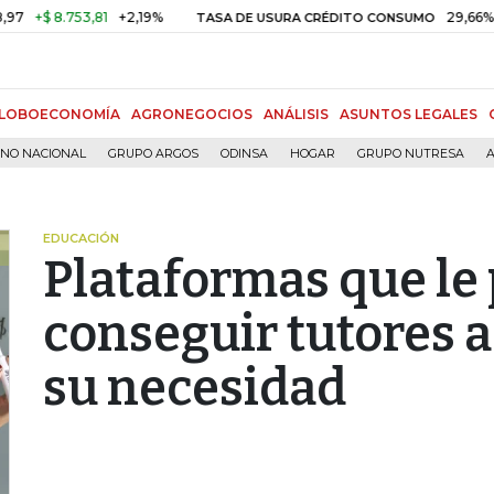
8.753,81
+2,19%
29,66%
+0,87
TASA DE USURA CRÉDITO CONSUMO
LOBOECONOMÍA
AGRONEGOCIOS
ANÁLISIS
ASUNTOS LEGALES
RNO NACIONAL
GRUPO ARGOS
ODINSA
HOGAR
GRUPO NUTRESA
A
EDUCACIÓN
Plataformas que le
conseguir tutores a
su necesidad