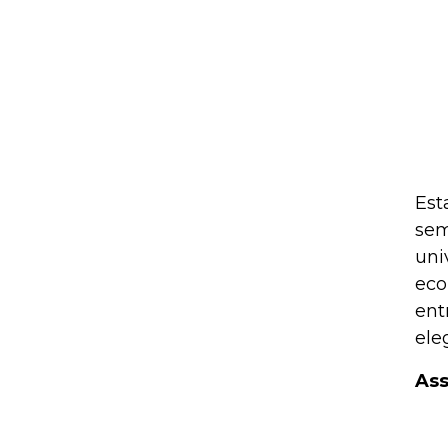
Est
sem
uni
eco
ent
ele
Ass