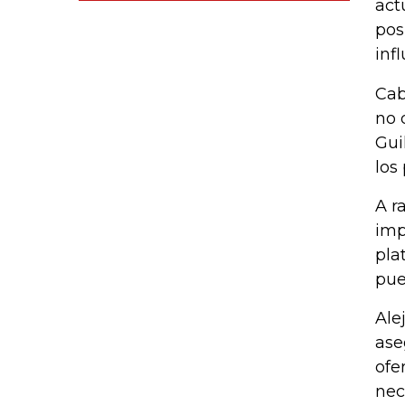
act
pos
inf
Cab
no 
Gui
los
A r
imp
pla
pue
Ale
ase
ofe
nec