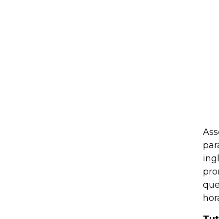
Ass
par
ing
pro
que
hor