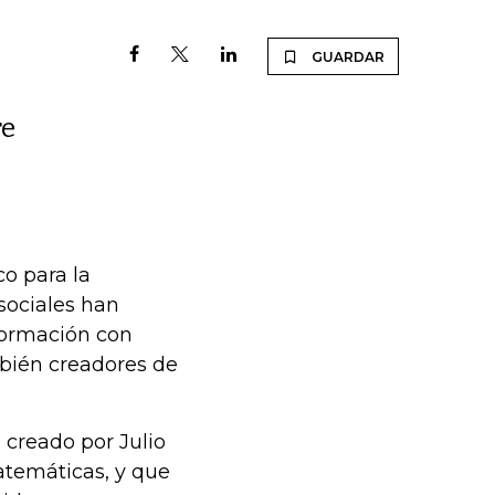
GUARDAR
re
co para la
 sociales han
formación con
mbién creadores de
 creado por Julio
atemáticas, y que