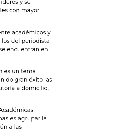
idores y se
tales con mayor
ente académicos y
los del periodista
n se encuentran en
ión es un tema
nido gran éxito las
toría a domicilio,
 Académicas,
mas es agrupar la
ún a las