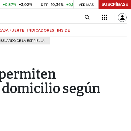
SUSCRÍBASE
%
+3,02%
10,34%
+0,10%
+0,98%
$ 416,91
+$ 0,05
DTF
VER MÁS
UVR
CAJA FUERTE
INDICADORES
INSIDE
BELARDO DE LA ESPRIELLA
 permiten
 domicilio según