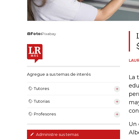
Foto:
Pixabay
LAUR
Agregue a sus temas de interés
La 
edu
Tutores
per
Tutorias
may
con
Profesores
Un 
Alb
Administre sus temas