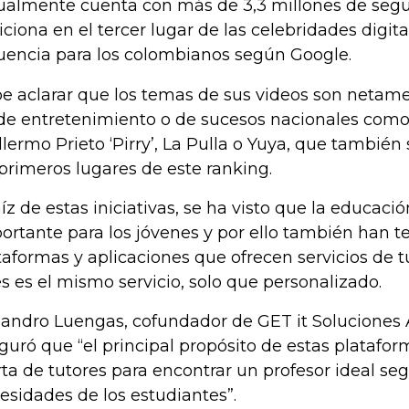
ualmente cuenta con más de 3,3 millones de segu
iciona en el tercer lugar de las celebridades digi
luencia para los colombianos según Google.
e aclarar que los temas de sus videos son netam
de entretenimiento o de sucesos nacionales como 
llermo Prieto ‘Pirry’, La Pulla o Yuya, que tambié
 primeros lugares de este ranking.
aíz de estas iniciativas, se ha visto que la educac
ortante para los jóvenes y por ello también han te
taformas y aplicaciones que ofrecen servicios de tu
s es el mismo servicio, solo que personalizado.
jandro Luengas, cofundador de GET it Soluciones
guró que “el principal propósito de estas platafor
rta de tutores para encontrar un profesor ideal seg
esidades de los estudiantes”.