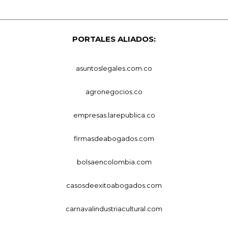
PORTALES ALIADOS:
asuntoslegales.com.co
agronegocios.co
empresas.larepublica.co
firmasdeabogados.com
bolsaencolombia.com
casosdeexitoabogados.com
carnavalindustriacultural.com