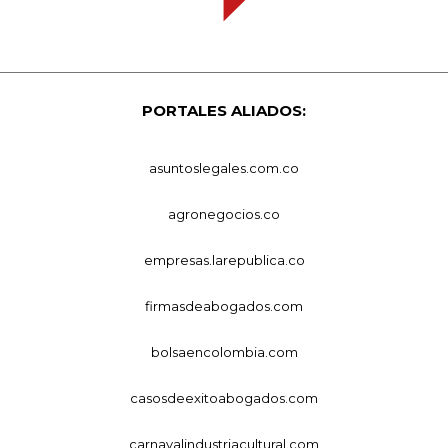
PORTALES ALIADOS:
asuntoslegales.com.co
agronegocios.co
empresas.larepublica.co
firmasdeabogados.com
bolsaencolombia.com
casosdeexitoabogados.com
carnavalindustriacultural.com