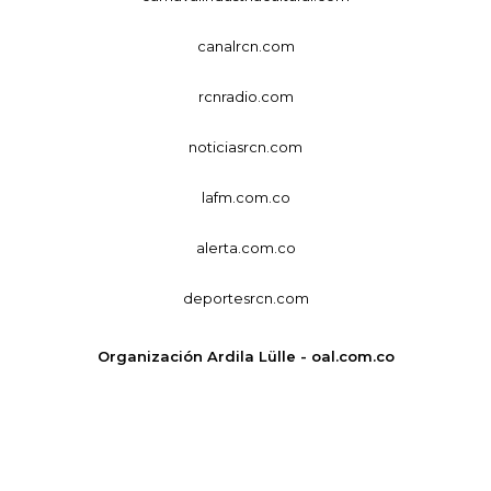
canalrcn.com
rcnradio.com
noticiasrcn.com
lafm.com.co
alerta.com.co
deportesrcn.com
Organización Ardila Lülle - oal.com.co