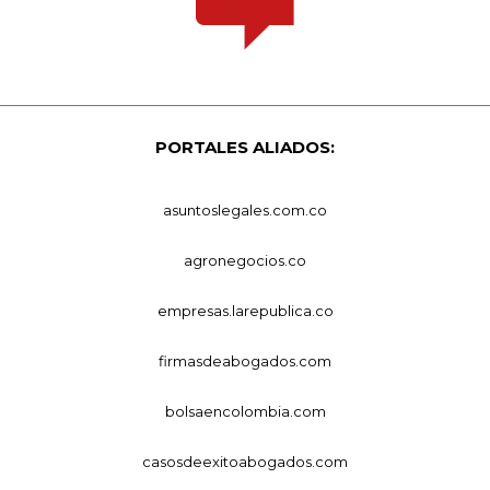
PORTALES ALIADOS:
asuntoslegales.com.co
agronegocios.co
empresas.larepublica.co
firmasdeabogados.com
bolsaencolombia.com
casosdeexitoabogados.com