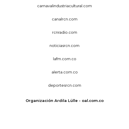
carnavalindustriacultural.com
canalrcn.com
rcnradio.com
noticiasrcn.com
lafm.com.co
alerta.com.co
deportesrcn.com
Organización Ardila Lülle - oal.com.co