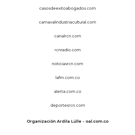
casosdeexitoabogados.com
carnavalindustriacultural.com
canalrcn.com
rcnradio.com
noticiasrcn.com
lafm.com.co
alerta.com.co
deportesrcn.com
Organización Ardila Lülle - oal.com.co