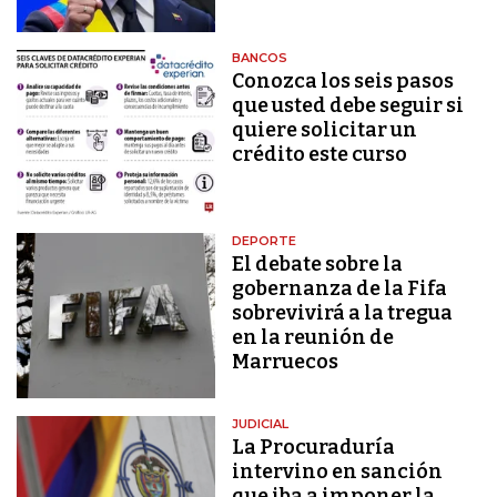
BANCOS
Conozca los seis pasos
que usted debe seguir si
quiere solicitar un
crédito este curso
DEPORTE
El debate sobre la
gobernanza de la Fifa
sobrevivirá a la tregua
en la reunión de
Marruecos
JUDICIAL
La Procuraduría
intervino en sanción
que iba a imponer la