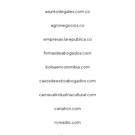
asuntoslegales.com.co
agronegocios.co
empresas.larepublica.co
firmasdeabogados.com
bolsaencolombia.com
casosdeexitoabogados.com
carnavalindustriacultural.com
canalrcn.com
rcnradio.com