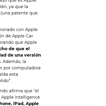
ado que es Apple.
rán, ya que la
o (una patente que
cionado con Apple
ión de Apple Car
iderando que Apple
cho de que el
dad de una versión
. Además, la
ión por computadora
alda esta
lido”.
ndo afirma que “el
 Apple Intelligence
hone, iPad, Apple