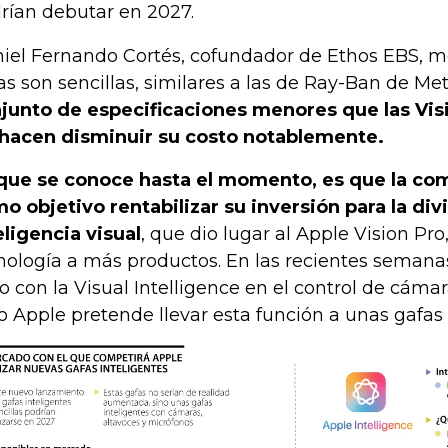
rían debutar en 2027.
iel Fernando Cortés, cofundador de Ethos EBS, m
as son sencillas, similares a las de Ray-Ban de Me
junto de especificaciones menores que las Visi
 hacen disminuir su costo notablemente.
que se conoce hasta el momento, es que la co
o objetivo rentabilizar su inversión para la div
eligencia visual
, que dio lugar al Apple Vision Pr
nología a más productos. En las recientes semanas,
o con la Visual Intelligence en el control de cámar
o Apple pretende llevar esta función a unas gafas s