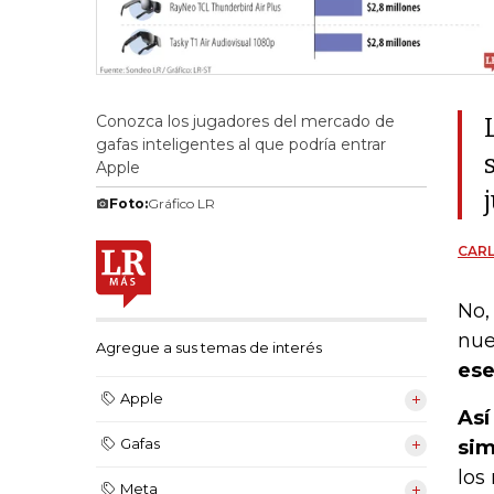
Conozca los jugadores del mercado de
gafas inteligentes al que podría entrar
Apple
Foto:
Gráfico LR
CAR
No,
nue
Agregue a sus temas de interés
ese
Apple
Así
Gafas
sim
los
Meta