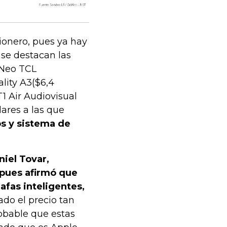
ionero, pues ya hay
 se destacan las
yNeo TCL
lity A3($6,4
T1 Air Audiovisual
lares a las que
s y sistema de
niel Tovar,
 pues afirmó que
afas inteligentes,
do el precio tan
robable que estas