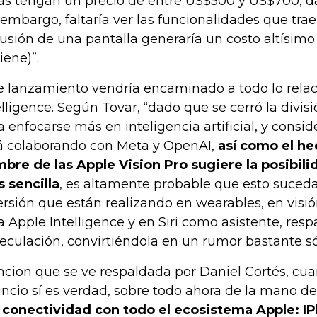
as tengan un precio de entre US$500 y US$700, d
 embargo, faltaría ver las funcionalidades que trae
lusión de una pantalla generaría un costo altísim
iene)”.
e lanzamiento vendría encaminado a todo lo rela
elligence. Según Tovar, “dado que se cerró la divis
a enfocarse más en inteligencia artificial, y cons
á colaborando con Meta y OpenAI,
así como el he
bre de las Apple Vision Pro sugiere la posibili
 sencilla
, es altamente probable que esto suceda
ersión que están realizando en wearables, en vis
a Apple Intelligence y en Siri como asistente, resp
eculación, convirtiéndola en un rumor bastante só
cion que se ve respaldada por Daniel Cortés, cua
ncio sí es verdad, sobre todo ahora de la mano de
 conectividad con todo el ecosistema Apple: IP