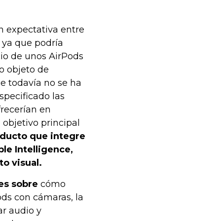
n expectativa entre
, ya que podría
io de unos AirPods
o objeto de
e todavía no se ha
specificado las
frecerían en
 objetivo principal
oducto que integre
le Intelligence,
o visual.
les sobre
cómo
ods con cámaras, la
r audio y