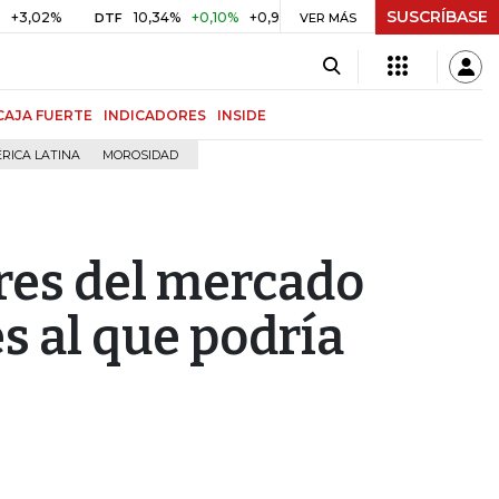
SUSCRÍBASE
%
10,34%
+0,10%
+0,98%
$ 416,91
+$ 0,05
+0,01%
DTF
UVR
VER MÁS
CAJA FUERTE
INDICADORES
INSIDE
RICA LATINA
MOROSIDAD
res del mercado
es al que podría