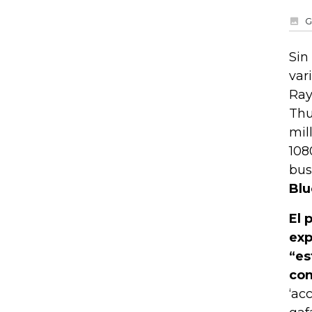
G
Sin
var
Ray
Thu
mil
108
bus
Blu
El 
exp
“es
con
‘ac