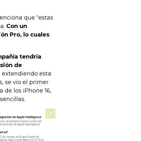
enciona que “estas
ta.
Con un
ón Pro, lo cuales
mpañía tendría
isión de
o, extendiendo esta
 se vio el primer
a de los iPhone 16,
encillas.