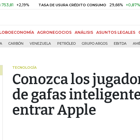
+2,19%
29,66%
+0,87%
+3,02
TASA DE USURA CRÉDITO CONSUMO
LOBOECONOMÍA
AGRONEGOCIOS
ANÁLISIS
ASUNTOS LEGALES
ÍA
CARBÓN
VENEZUELA
PETRÓLEO
GRUPO ARGOS
EBITDA
AMÉ
TECNOLOGÍA
Conozca los jugado
de gafas inteligent
entrar Apple