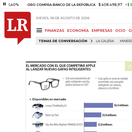
0%
$ 408.498,97
+$ 8.753,81
ORO COMPRA BANCO DE LA REPÚBLICA
JUEVES, 06 DE AGOSTO DE 2026
FINANZAS
ECONOMÍA
EMPRESAS
OCIO
G
TEMAS DE CONVERSACIÓN
LA CALERA
MINER