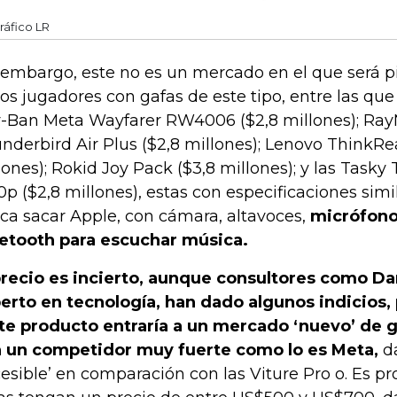
ráfico LR
 embargo, este no es un mercado en el que será p
ios jugadores con gafas de este tipo, entre las que
-Ban Meta Wayfarer RW4006 ($2,8 millones); Ra
nderbird Air Plus ($2,8 millones); Lenovo ThinkRea
lones); Rokid Joy Pack ($3,8 millones); y las Tasky 
0p ($2,8 millones), estas con especificaciones simi
ca sacar Apple, con cámara, altavoces,
micrófono
etooth para escuchar música.
precio es incierto, aunque consultores como Da
erto en tecnología, han dado algunos indicios,
te producto entraría a un mercado ‘nuevo’ de g
 un competidor muy fuerte como lo es Meta,
da
cesible’ en comparación con las Viture Pro o. Es p