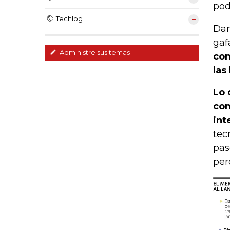
pod
Techlog
Dan
gaf
Administre sus temas
con
las
Lo 
com
int
tec
pas
per