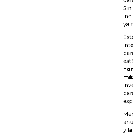
gaf
Sin
inc
ya t
Est
Int
par
est
nom
más
inv
par
esp
Men
anu
y
la